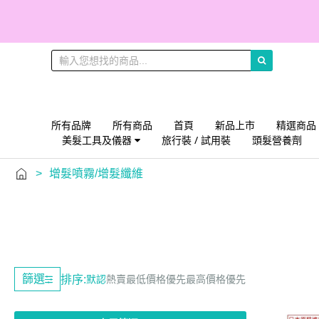
所有品牌
所有商品
首頁
新品上市
精選商品
美髮工具及儀器
旅行裝 / 試用裝
頭髮營養劑
>
增髮噴霧/增髮纖維
篩選
排序:
默認
熱賣
最低價格優先
最高價格優先