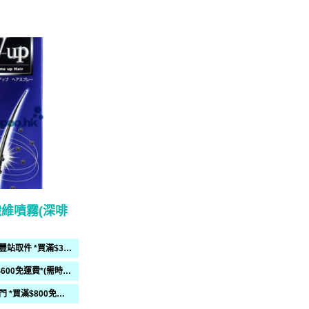
髮纖維噴霧(深啡
順豐智能櫃或順豐站取件 *買滿$300免運費*
送貨上門 *買滿$600免運費*(需時 2-6過工作天)
偏遠地區送貨上門 *買滿$800免運費*(需時 2-6個工作天)