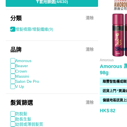
套用篩選
(
4/630
)
分類
清除
增髮噴霧/增髮纖維
(9)
品牌
清除
Amorous
Amorous
Amorous
Beaver
Crown
98g
Massini
Salon De Pro
V Up
髮質篩選
清除
HK$ 82
防脫髮
助長生髮
幼弱或薄弱髮質