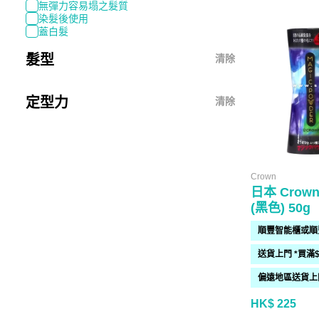
無彈力容易塌之髮質
染髮後使用
蓋白髮
髮型
清除
定型力
清除
Crown
日本 Cro
(黑色) 50g
HK$ 225