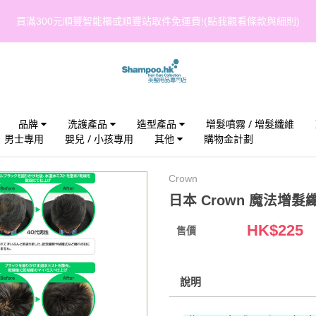
買滿300元順豐智能櫃或順豐站取件免運費!(點我觀看條款與細則)
品牌
洗護產品
造型產品
增髮噴霧 / 增髮纖維
男士專用
嬰兒 / 小孩專用
其他
購物金計劃
Crown
日本 Crown 魔法增髮纖
HK$
225
售價
說明