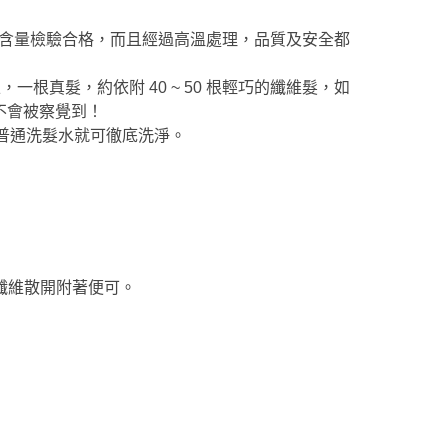
屬含量檢驗合格，而且經過高溫處理，品質及安全都
，一根真髮，約依附 40 ~ 50 根輕巧的纖維髮，如
不會被察覺到！
用普通洗髮水就可徹底洗淨。
助纖維散開附著便可。