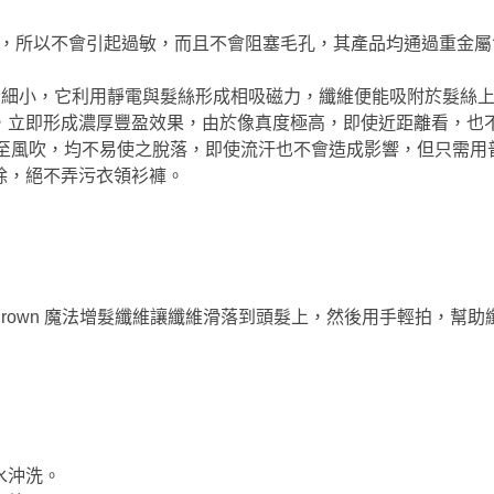
維製成，所以不會引起過敏，而且不會阻塞毛孔，其產品均通過重金
5 mm，十分細小，它利用靜電與髮絲形成相吸磁力，纖維便能吸附於髮絲上
，立即形成濃厚豐盈效果，由於像真度極高，即使近距離看，也
髮甚至風吹，均不易使之脫落，即使流汗也不會造成影響，但只需
除，絕不弄污衣領衫褲。
rown 魔法增髮纖維讓纖維滑落到頭髮上，然後用手輕拍，幫
水沖洗。