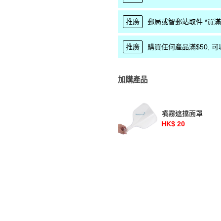
推廣
郵局或智郵站取件 *買滿$
推廣
購買任何產品滿$50, 可以優
加購產品
噴霧遮擋面罩
HK$ 20