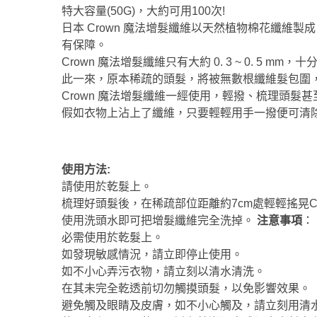
特大容量(50G)，大約可用100次!
日本 Crown 魔法增髮纖維以天然植物棉花纖
有保障。
Crown 魔法增髮纖維只有大約 0. 3 ~ 0. 
此一來，原本稀疏的頭髮，將被無數根纖維髮包圍
Crown 魔法增髮纖維一經使用，輕撥、梳理頭
假如衣物上沾上了纖維，只要輕輕用手一撥便可清
使用方法:
請使用於乾髮上。
梳理好頭髮後，在稀疏部位距離約7cm處輕輕搖晃C
使用洗頭水即可把增髮纖維完全洗掉。
注意事
項
：
必需使用於乾髮上。
如發現敏感情況，請立即停止使用。
如不小心弄污衣物，請立刻以清水清洗。
在其未完全乾透前切勿觸摸頭髮，以免影響效果。
避免觸及眼睛及皮膚，如不小心觸及，請立刻用清