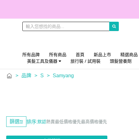
所有品牌
所有商品
首頁
新品上市
精選商品
美髮工具及儀器
旅行裝 / 試用裝
頭髮營養劑
>
品牌
>
S
>
Samyang
篩選
排序:
默認
熱賣
最低價格優先
最高價格優先