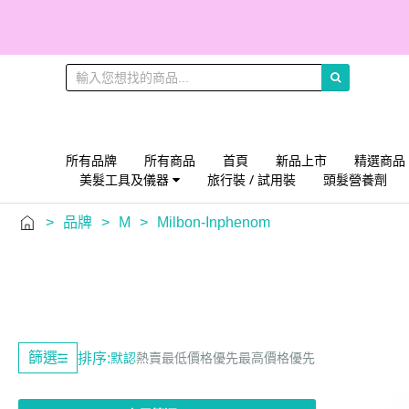
所有品牌
所有商品
首頁
新品上市
精選商品
美髮工具及儀器
旅行裝 / 試用裝
頭髮營養劑
>
品牌
>
M
>
Milbon-Inphenom
篩選
排序:
默認
熱賣
最低價格優先
最高價格優先