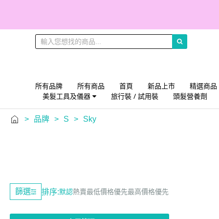
所有品牌
所有商品
首頁
新品上市
精選商品
美髮工具及儀器
旅行裝 / 試用裝
頭髮營養劑
>
品牌
>
S
>
Sky
篩選
排序:
默認
熱賣
最低價格優先
最高價格優先