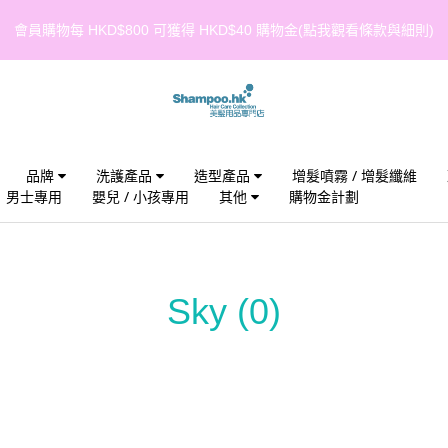
會員購物每 HKD$800 可獲得 HKD$40 購物金(點我觀看條款與細則)
品牌
洗護產品
造型產品
增髮噴霧 / 增髮纖維
男士專用
嬰兒 / 小孩專用
其他
購物金計劃
Sky
(0)