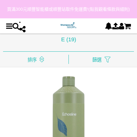
則)
會員購物每 HKD$800 可獲得 HKD$40 購物金(點我觀看條款
E
(19)
排序
篩選