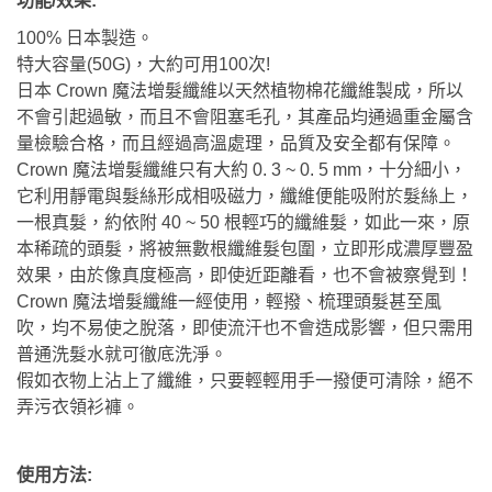
功能/效果:
100% 日本製造。
特大容量(50G)，大約可用100次!
日本 Crown 魔法增髮纖維以天然植物棉花纖維製成，所以
不會引起過敏，而且不會阻塞毛孔，其產品均通過重金屬含
量檢驗合格，而且經過高溫處理，品質及安全都有保障。
Crown 魔法增髮纖維只有大約 0. 3 ~ 0. 5 mm，十分細小，
它利用靜電與髮絲形成相吸磁力，纖維便能吸附於髮絲上，
一根真髮，約依附 40 ~ 50 根輕巧的纖維髮，如此一來，原
本稀疏的頭髮，將被無數根纖維髮包圍，立即形成濃厚豐盈
效果，由於像真度極高，即使近距離看，也不會被察覺到！
Crown 魔法增髮纖維一經使用，輕撥、梳理頭髮甚至風
吹，均不易使之脫落，即使流汗也不會造成影響，但只需用
普通洗髮水就可徹底洗淨。
假如衣物上沾上了纖維，只要輕輕用手一撥便可清除，絕不
弄污衣領衫褲。
使用方法: