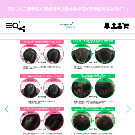
買滿300元順豐智能櫃或順豐站取件免運費!(點我觀看條款與細則)