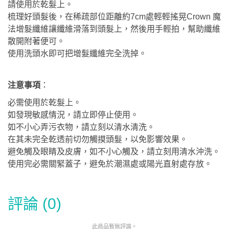
請使用於乾髮上。
梳理好頭髮後，在稀疏部位距離約7cm處輕輕搖晃Crown 魔
法增髮纖維讓纖維滑落到頭髮上，然後用手輕拍，幫助纖維
散開附著便可。
使用洗頭水即可把增髮纖維完全洗掉。
注意事
項
：
必需使用於乾髮上。
如發現敏感情況，請立即停止使用。
如不小心弄污衣物，請立刻以清水清洗。
在其未完全乾透前切勿觸摸頭髮，以免影響效果。
避免觸及眼睛及皮膚，如不小心觸及，請立刻用清水沖洗。
使用完必需關緊蓋子，避免於潮濕處或陽光直射處存放。
評論 (0)
此商品暫無評論。