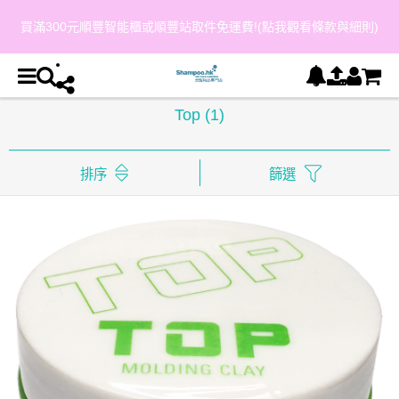
買滿300元順豐智能櫃或順豐站取件免運費!(點我觀看條款與細則)
Top
(1)
排序
篩選