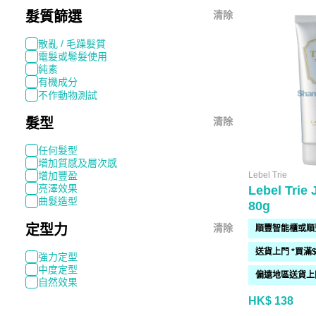
髮質篩選
清除
散亂 / 毛躁髮質
電髮或鬈髮使用
純素
有機成分
不作動物測試
髮型
清除
任何髮型
增加質感及層次感
Lebel Trie
增加豐盈
亮澤效果
Lebel Trie 
曲髮造型
80g
定型力
清除
強力定型
中度定型
自然效果
HK$ 138