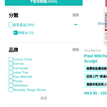
套用篩選
(
4/630
)
分類
清除
造型產品
(389)
啫喱水
(10)
品牌
清除
Paul Mitchell
Paul Mitch
Crema Color
Sculpt
Davroe
Farmavita
Lebel Trie
Paul Mitchell
Previa
Sebastian
Shiseido Stage Works
HK$ 95 - 155
展開