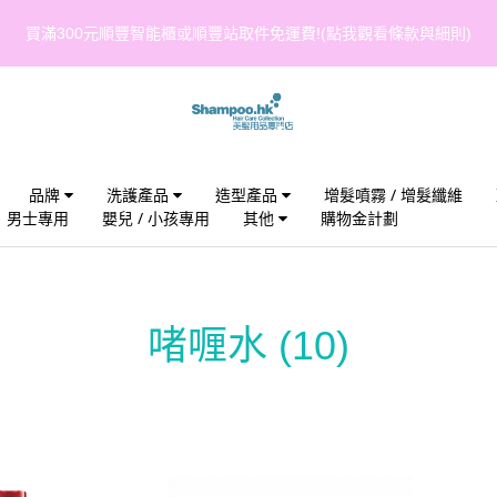
買滿300元順豐智能櫃或順豐站取件免運費!(點我觀看條款與細則)
品牌
洗護產品
造型產品
增髮噴霧 / 增髮纖維
男士專用
嬰兒 / 小孩專用
其他
購物金計劃
啫喱水
(10)