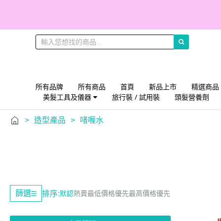
所有品牌
所有商品
首頁
新品上市
精選商品
美髮工具及儀器
旅行裝 / 試用裝
頭髮營養劑
>
造型產品
>
啫喱水
篩選
排序:
默認
熱賣
最低價格優先
最高價格優先