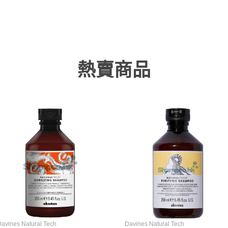
熱賣商品
avines Natural Tech
Davines Natural Tech