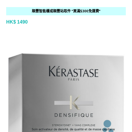
順豐智能櫃或順豐站取件 *買滿$300免運費*
HK$ 1490