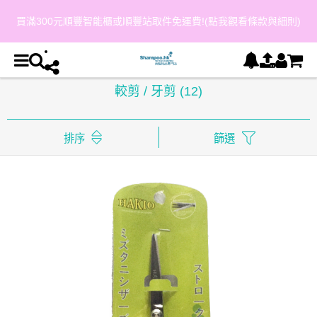
細則)
會員購物每 HKD$800 可獲得 HKD$40 購物金(點我觀看
較剪 / 牙剪
(12)
排序
篩選