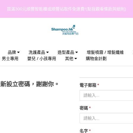
買滿300元順豐智能櫃或順豐站取件免運費!(點我觀看條款與細則)
品牌
洗護產品
造型產品
增髮噴霧 / 增髮纖維
男士專用
嬰兒 / 小孩專用
其他
購物金計劃
重新設立密碼，謝謝你。
電子郵箱
*
密碼
*
名字
*