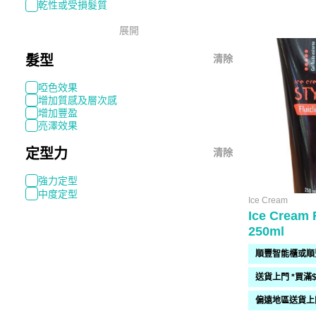
乾性或受損髮質
展開
髮型
清除
啞色效果
增加質感及層次感
增加豐盈
亮澤效果
定型力
清除
強力定型
中度定型
Ice Cream
Ice Cream 
250ml