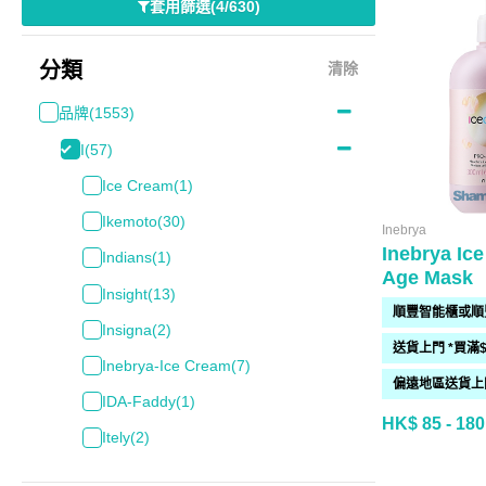
套用篩選
(
4/630
)
分類
清除
品牌
(1553)
I
(57)
Ice Cream
(1)
Ikemoto
(30)
Inebrya
Inebrya Ic
Indians
(1)
Age Mask
Insight
(13)
Insigna
(2)
Inebrya-Ice Cream
(7)
IDA-Faddy
(1)
HK$ 85 - 180
Itely
(2)