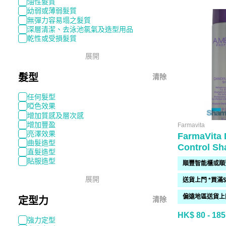
油性髮質
幼弱或薄弱髮質
無彈力容易塌之髮質
深層清潔、去泳池氯氣及造型用品
乾性或受損髮質
展開
髮型
清除
任何髮型
啞色效果
增加質感及層次感
增加豐盈
Farmavita
亮澤效果
FarmaVita 
曲髮造型
Control S
直髮造型
貼服造型
展開
定型力
清除
HK$ 80 - 185
強力定型