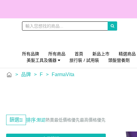
所有品牌
所有商品
首頁
新品上市
精選商品
美髮工具及儀器
旅行裝 / 試用裝
頭髮營養劑
>
品牌
>
F
>
FarmaVita
篩選
排序:
默認
熱賣
最低價格優先
最高價格優先