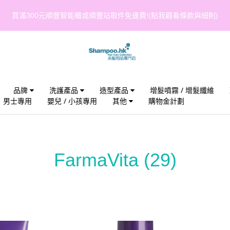
買滿300元順豐智能櫃或順豐站取件免運費!(點我觀看條款與細則)
品牌
洗護產品
造型產品
增髮噴霧 / 增髮纖維
男士專用
嬰兒 / 小孩專用
其他
購物金計劃
FarmaVita
(29)