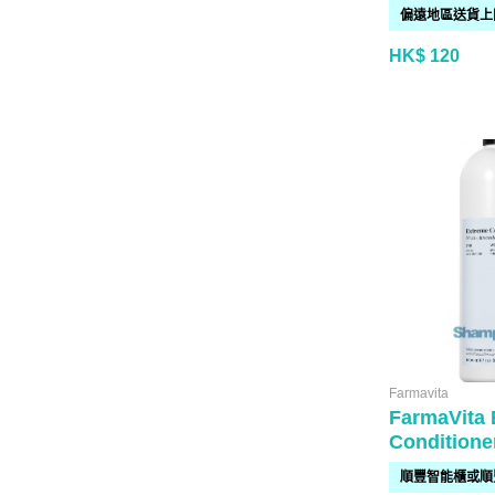
HK$ 120
Farmavita
FarmaVita 
Conditione