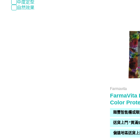
中度定型
自然效果
Farmavita
FarmaVita
Color Prote
Shampoo 1