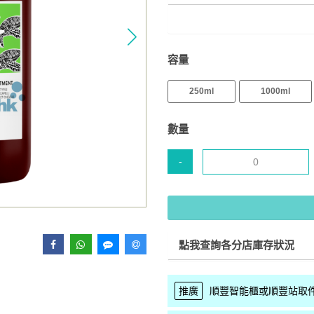
容量
250ml
1000ml
數量
-
點我查詢各分店庫存狀況
推廣
順豐智能櫃或順豐站取件 