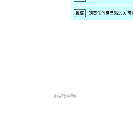
推廣
購買任何產品滿$50, 可以優
此商品暫無評論。