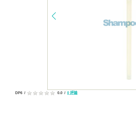
DP6
/
0.0
/
0 評論