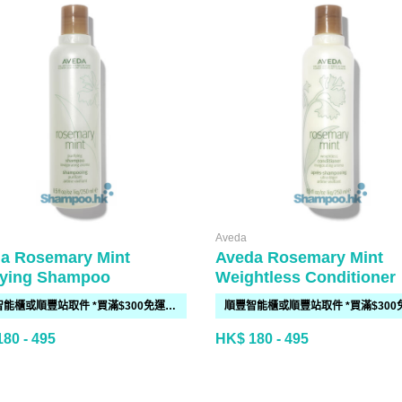
Aveda
a Rosemary Mint
Aveda Rosemary Mint
fying Shampoo
Weightless Conditioner
順豐智能櫃或順豐站取件 *買滿$300免運費*
80 - 495
HK$ 180 - 495