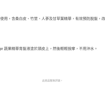
幼弱頭髮者使用，含桑白皮、竹莖、人蔘及甘草葉精華，有效預防脫髮
iege 蔬果精華育髮液塗於頭皮上，然後輕輕按摩，不用沖水。
此商品暫無評論。