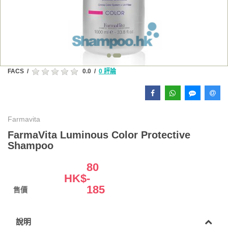
FACS
/
0.0
/
0 評論
Farmavita
FarmaVita Luminous Color Protective
Shampoo
80
HK$
-
185
售價
說明