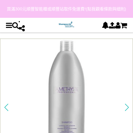
買滿300元順豐智能櫃或順豐站取件免運費!(點我觀看條款與細則)