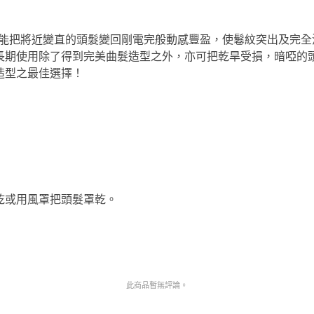
能把將近變直的頭髮變回剛電完般
動感豐盈，使鬈紋突出及完全
長期使用除了得到完美曲髮造型之外，亦可把乾旱受損，暗啞的
造型之最佳選擇！
乾或用風罩把頭髮罩乾。
此商品暫無評論。