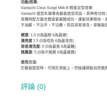
功能/效果:
Vantachi Clear Surge Milk B 輕度定型效果
Vantachi 造型乳霜專為鬈髮造型而設，其神奇功效
其獨特配方蘊含豐富氨基酸成份，
護髮效果極佳
，
不油膩，不沾手，不沾塵，而且容易清洗，是鬈髮
硬度:
1.5 (0為最軟 6為最硬)
濕亮度
1.5 (0為啞色 6為最濕亮)
容易清洗度:
0 (0為最易 6為最難)
推薦度:
5
(0為不推薦 6為最推薦)
使用方法:
於鬈髮造型時，可用於濕髮上，然後讓頭髮自然風
評論 (0)