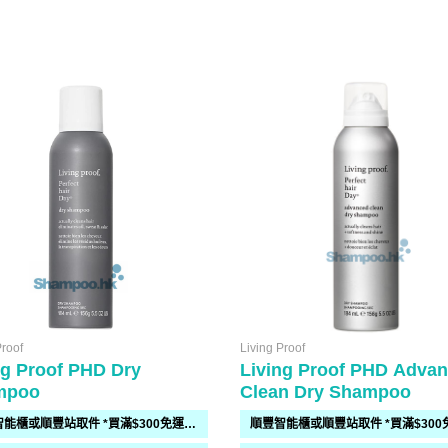
Proof
Living Proof
ng Proof PHD Dry
Living Proof PHD Adva
mpoo
Clean Dry Shampoo
順豐智能櫃或順豐站取件 *買滿$300免運費*