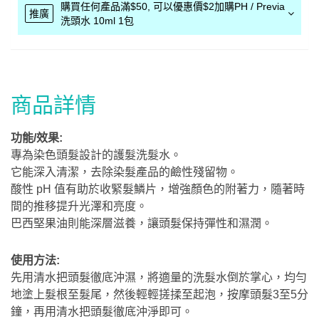
購買任何產品滿$50, 可以優惠價$2加購PH / Previa
推廣
洗頭水 10ml 1包
商品詳情
功能/效果:
專為染色頭髮設計的護髮洗髮水。
它能深入清潔，去除染髮產品的鹼性殘留物。
酸性 pH 值有助於收緊髮鱗片，增強顏色的附著力，隨著時
間的推移提升光澤和亮度。
巴西堅果油則能深層滋養，讓頭髮保持彈性和濕潤。
使用方法:
先用清水把頭髮徹底沖濕，將適量的洗髮水倒於掌心，均勻
地塗上髮根至髮尾，然後輕輕搓揉至起泡，按摩頭髮3至5分
鐘，再用清水把頭髮徹底沖淨即可。