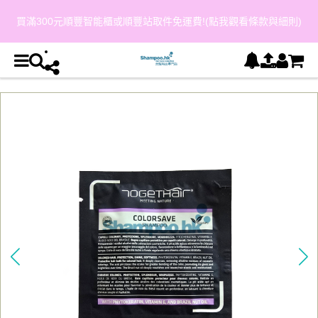
買滿300元順豐智能櫃或順豐站取件免運費!(點我觀看條款與細則)