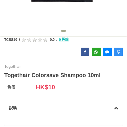
TCSS10
/
0.0
/
0 評論
Togethair
Togethair Colorsave Shampoo 10ml
HK$
10
售價
說明