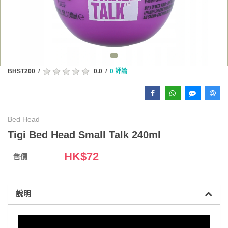
BHST200
/
0.0
/
0 評論
Bed Head
Tigi Bed Head Small Talk 240ml
HK$
72
售價
說明