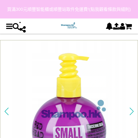
買滿300元順豐智能櫃或順豐站取件免運費!(點我觀看條款與細則)