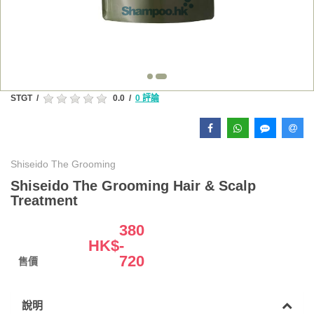
STGT
/
0.0
/
0 評論
Shiseido The Grooming
Shiseido The Grooming Hair & Scalp
Treatment
380
HK$
-
720
售價
說明