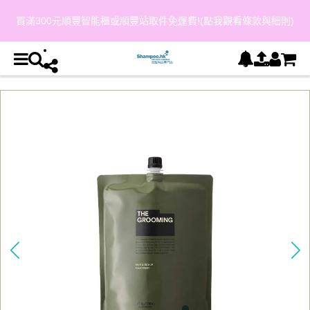
買滿300元順豐智能櫃或順豐站取件免運費!(點我觀看條款與細則)