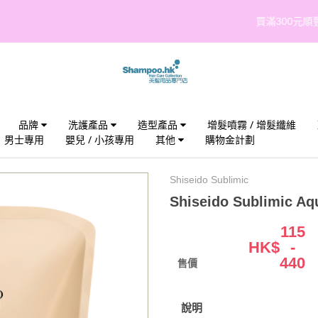
買滿300元順豐智能櫃或順豐站取件免運費!(點我觀看條款與細則)
品牌
洗護產品
造型產品
增髮噴霧 / 增髮纖維
男士專用
嬰兒 / 小孩專用
其他
購物金計劃
Shiseido Sublimic
Shiseido Sublimic Aq
115
HK$
-
440
售價
說明