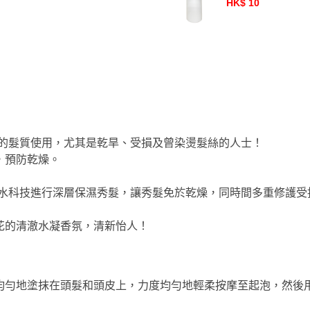
HK$ 10
輕盈但缺水的髮質使用，尤其是乾旱、受損及曾染燙髮絲的人士！
，預防乾燥。
資生堂原創的擬水科技進行深層保濕秀髮，讓秀髮免於乾燥，同時間多重
花的清澈水凝香氛，清新怡人！
均勻地塗抹在頭髮和頭皮上，力度均勻地輕柔按摩至起泡，然後