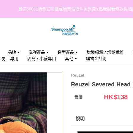
買滿300元順豐智能櫃或順豐站取件免運費!(點我觀看條款與細則)
品牌
洗護產品
造型產品
增髮噴霧 / 增髮纖維
男士專用
嬰兒 / 小孩專用
其他
購物金計劃
Reuzel
Reuzel Severed Head
HK$
138
售價
說明