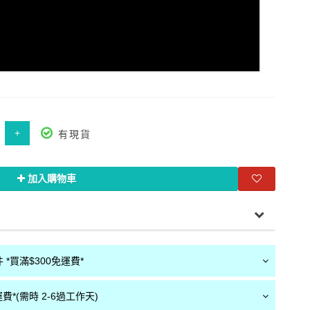
+
有現貨
加入購物車
*買滿$300免運費*
費*(需時 2-6過工作天)