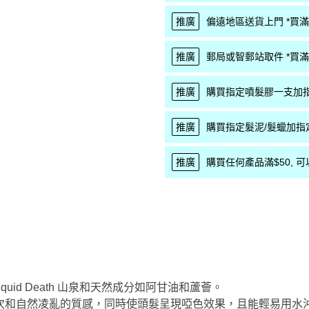
推廣
偏遠地區送貨上門 *買滿$
推廣
郵局或智郵站取件 *買滿$
推廣
購買指定噴髮膠一支加指
推廣
購買指定髮泥/髮蠟加指
推廣
購買任何產品滿$50, 可以優
 融合了 Liquid Death 山泉和天然成分如阿甘油和蘆薈。
次和自然凌亂的質感，同時使頭髮呈現啞色效果，且能輕易用水