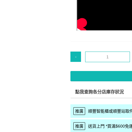
-
點我查詢各分店庫存狀況
推廣
順豐智能櫃或順豐站取件 
推廣
送貨上門 *買滿$600免運