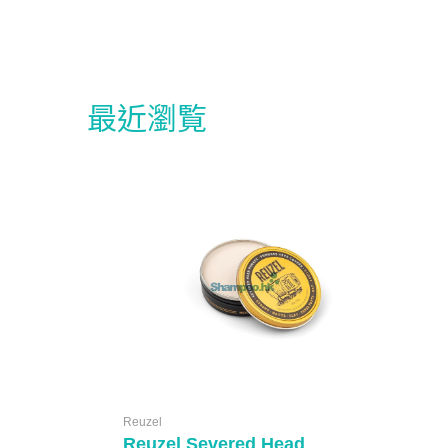
最近瀏覧
Reuzel
Reuzel Severed Head