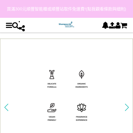
買滿300元順豐智能櫃或順豐站取件免運費!(點我觀看條款與細則)