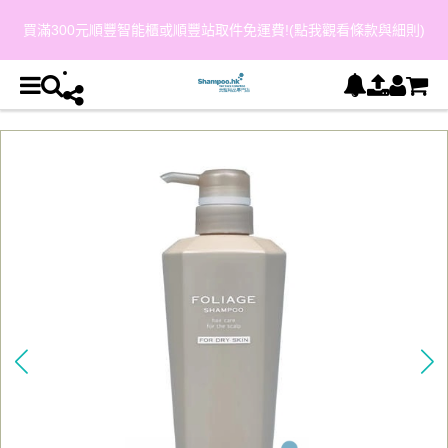
買滿300元順豐智能櫃或順豐站取件免運費!(點我觀看條款與細則)