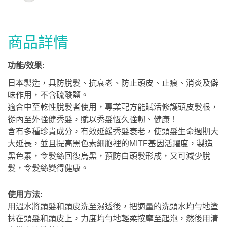
商品詳情
功能/效果:
日本製造，具防脫髮、抗衰老、防止頭皮、止痕、消炎及僻
味作用，不含硫酸鹽。
適合中至乾性脫髮者使用，專業配方能賦活修護頭皮髮根，
從內至外強健秀髮，賦以秀髮恆久強韌、健康！
含有多種珍貴成分，有效延緩秀髮衰老，使頭髮生命週期大
大延長，並且提高黑色素細胞裡的MITF基因活躍度，製造
黑色素，令髮絲回復烏黑，預防白頭髮形成，又可減少脫
髮，令髮絲變得健康。
使用方法:
用溫水將頭髮和頭皮洗至濕透後，把適量的洗頭水均勻地塗
抹在頭髮和頭皮上，力度均勻地輕柔按摩至起泡，然後用清