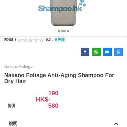
FDSS
/
0.0
/
0 評論
Nakano Foliage
Nakano Foliage Anti-Aging Shampoo For
Dry Hair
190
HK$
-
580
售價
說明