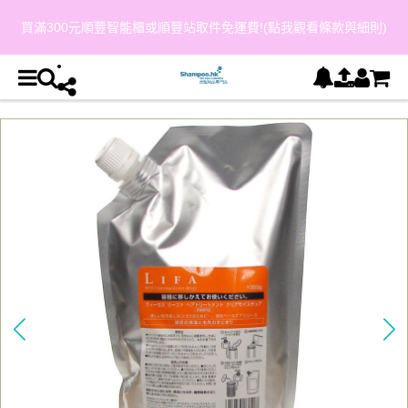
買滿300元順豐智能櫃或順豐站取件免運費!(點我觀看條款與細則)