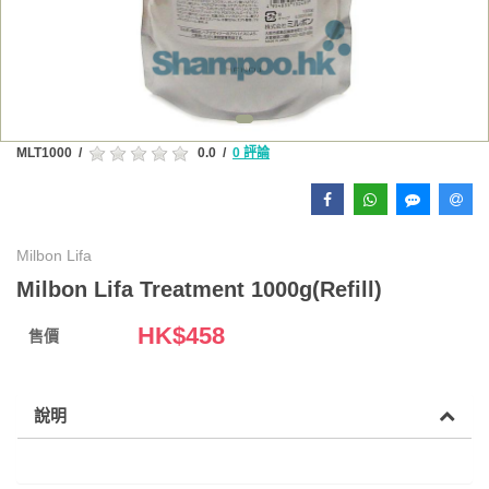
MLT1000
/
0.0
/
0 評論
Milbon Lifa
Milbon Lifa Treatment 1000g(Refill)
HK$
458
售價
說明