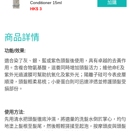
加購
Conditioner 15ml
HK$ 3
商品詳情
功能/效果:
適合染了灰、銀、藍或紫色頭髮後使用，具有卓越的去黃作
用。含複合物氨基酸，滋養同時增加頭髮活力；維他命E及
紫外光過濾膜可幫助抗氧化及紫外光；陽離子硅可今表皮層
順滑，頭髮輕柔易梳；小麥蛋白則可迅速滲透並修護頭髮受
損部份。
使用方法:
先用清水把頭髮徹底沖濕，將適量的洗髮水倒於掌心，均勻
地塗上髮根至髮尾，然後輕輕搓揉至起泡，按摩頭皮與頭髮