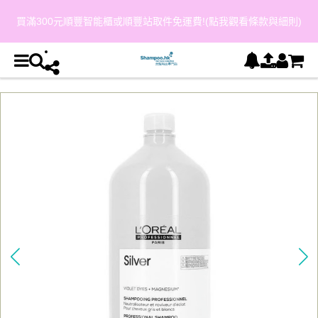
買滿300元順豐智能櫃或順豐站取件免運費!(點我觀看條款與細則)