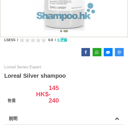
LSESS
/
0.0
/
0 評論
Loreal Series Expert
Loreal Silver shampoo
145
HK$
-
240
售價
說明