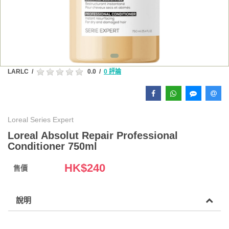
LARLC
/
0.0
/
0 評論
Loreal Series Expert
Loreal Absolut Repair Professional
Conditioner 750ml
HK$
240
售價
說明