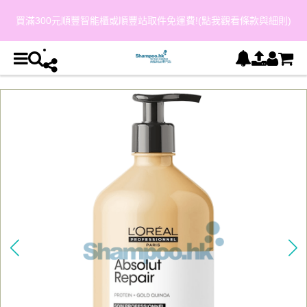
買滿300元順豐智能櫃或順豐站取件免運費!(點我觀看條款與細則)