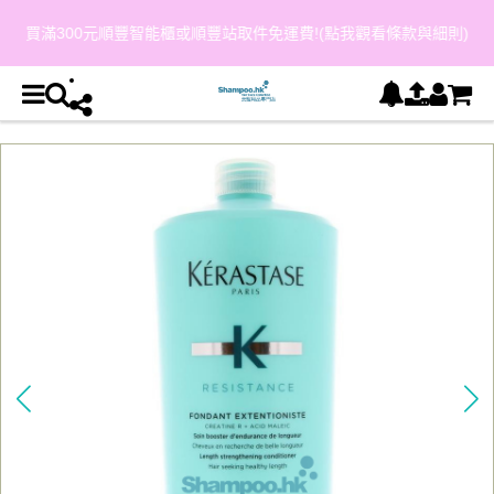
買滿300元順豐智能櫃或順豐站取件免運費!(點我觀看條款與細則)