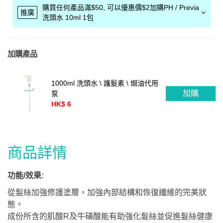
購買任何產品滿$50, 可以優惠價$2加購PH / Previa
推廣
洗頭水 10ml 1包
加購產品
1000ml 洗頭水 \ 護髮素 \ 焗油代用
加購
泵
HK$ 6
商品詳情
功能/效果:
從髮絲加強修護塗層，加強內部結構和恢復纖維的完美狀
態。
成份所含的肌酸R及牛磺酸能有助強化髮絲並促進髮絲健康