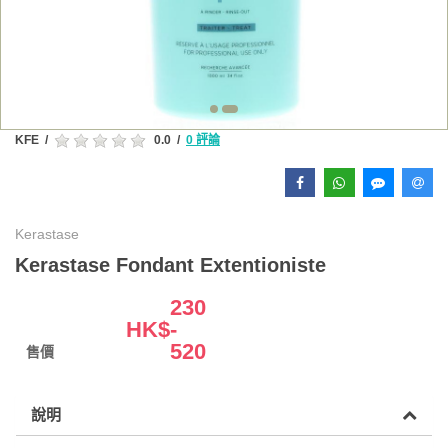
KFE
/
0.0
/
0 評論
Kerastase
Kerastase Fondant Extentioniste
230
HK$
-
520
售價
說明