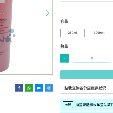
容量
250ml
1000ml
數量
-
點我查詢各分店庫存狀況
推廣
順豐智能櫃或順豐站取件 