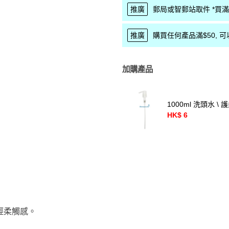
推廣
郵局或智郵站取件 *買滿$
推廣
購買任何產品滿$50, 可以優
加購產品
1000ml 洗頭水 \
HK$ 6
輕柔觸感。