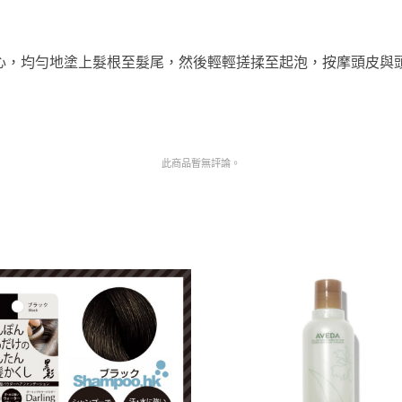
心，均勻地塗上髮根至髮尾，然後輕輕搓揉至起泡，按摩頭皮與
此商品暫無評論。