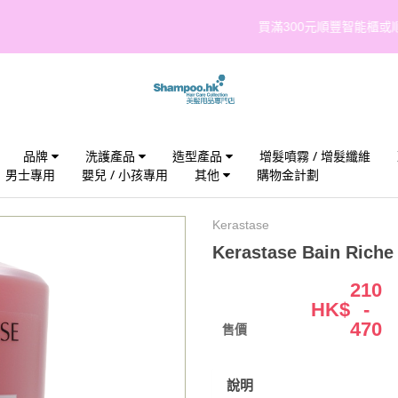
買滿300元順豐智能櫃或順豐站取件免運費!(點我觀看條款與細則)
品牌
洗護產品
造型產品
增髮噴霧 / 增髮纖維
男士專用
嬰兒 / 小孩專用
其他
購物金計劃
Kerastase
Kerastase Bain Rich
210
HK$
-
470
售價
說明