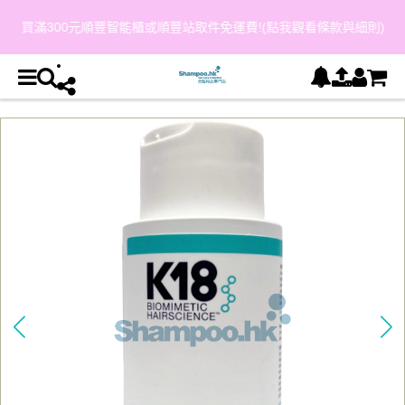
買滿300元順豐智能櫃或順豐站取件免運費!(點我觀看條款與細則)