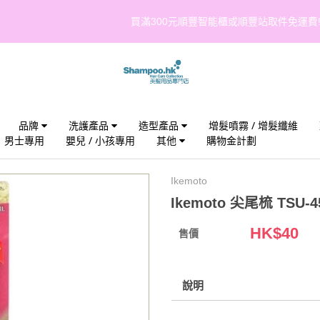
買滿300元順豐智能櫃或順豐站取件免運費!(點我觀看條款與細則)
品牌
洗護產品
造型產品
增髮噴霧 / 增髮纖維
男士專用
嬰兒 / 小孩專用
其他
購物金計劃
Ikemoto
Ikemoto 尖尾梳 TSU-4
HK$
40
售價
說明