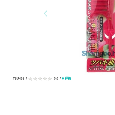
TSU458
/
0.0
/
0 評論