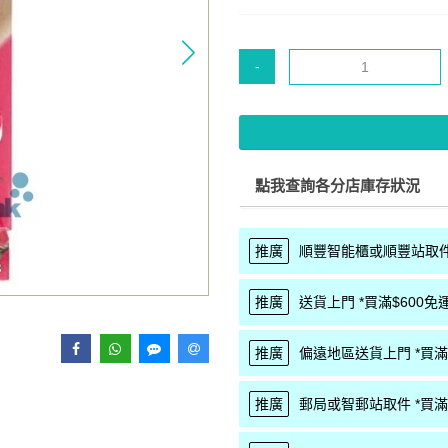
-
點我查詢各分店庫存狀況
推廣
順豐智能櫃或順豐站取件 
推廣
送貨上門 *買滿$600免運
推廣
偏遠地區送貨上門 *買滿$
推廣
郵局或智郵站取件 *買滿$