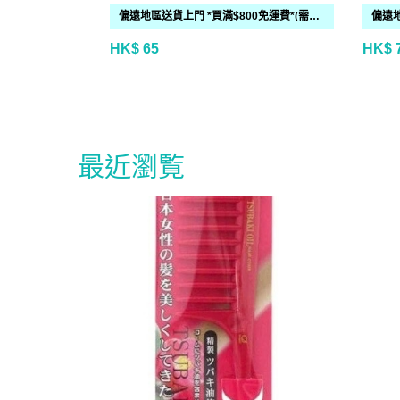
偏遠地區送貨上門 *買滿$800免運費*(需時 2-6個工作天)
HK$ 65
HK$ 
最近瀏覧