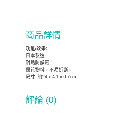
商品詳情
功能/效果:
日本製造
耐熱防靜電。
優質物料，不易折
斷
。
尺寸: 約24 x 4.1 x 0.7cm
評論 (0)