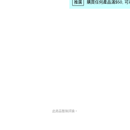
推廣
購買任何產品滿$50, 可以優
此商品暫無評論。