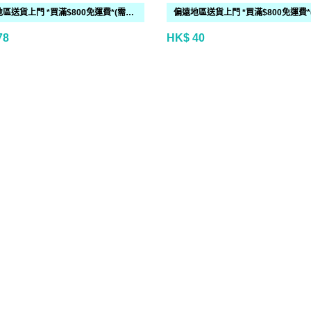
偏遠地區送貨上門 *買滿$800免運費*(需時 2-6個工作天)
78
HK$ 40