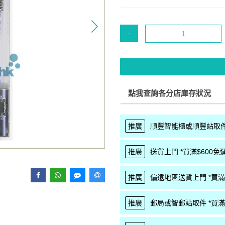
-
點我查詢各分店庫存狀況
推廣
順豐智能櫃或順豐站取件 
推廣
送貨上門 *買滿$600免運
推廣
偏遠地區送貨上門 *買滿$
推廣
郵局或智郵站取件 *買滿$