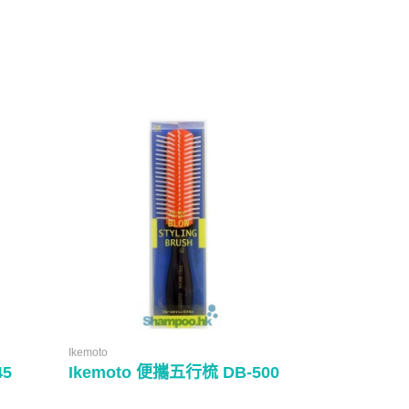
Ikemoto
Ikemoto
45
Ikemoto 便攜五行梳 DB-500
Ikemoto 