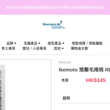
豐智能櫃或順豐站取件免運費!(點我觀看條款與細則)
品牌
洗護產品
造型產品
增髮噴霧 / 增髮纖維
男士專用
嬰兒 / 小孩專用
其他
購物金計劃
Ikemoto
Ikemoto 猪鬃毛捲梳 RD
HK$
145
售價
說明