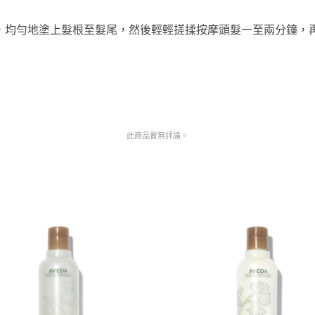
，均勻地塗上髮根至髮尾，然後輕輕搓揉按摩頭髮一至兩分鐘，
此商品暫無評論。