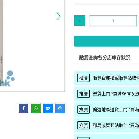
-
點我查詢各分店庫存狀況
推廣
順豐智能櫃或順豐站取件 
推廣
送貨上門 *買滿$600免運
推廣
偏遠地區送貨上門 *買滿$
推廣
郵局或智郵站取件 *買滿$