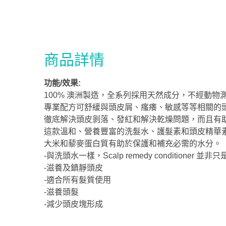
商品詳情
功能/效果:
100% 澳洲製造，全系列採用天然成分，不經動物
專業配方可舒緩與頭皮屑、瘙癢、敏感等等相關的
徹底解決頭皮剝落、發紅和解決乾燥問題，而且有
這款溫和、營養豐富的洗髮水、護髮素和頭皮精華
大米和藜麥蛋白質有助於保護和補充必需的水分。
-與洗頭水一樣，Scalp remedy conditioner
-滋養及鎮靜頭皮
-適合所有髮質使用
-滋養頭髮
-減少頭皮塊形成