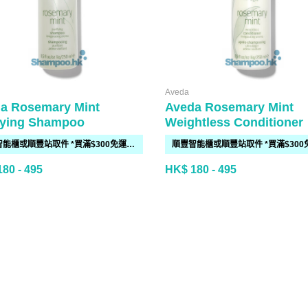
Aveda
a Rosemary Mint
Aveda Rosemary Mint
fying Shampoo
Weightless Conditioner
順豐智能櫃或順豐站取件 *買滿$300免運費*
80 - 495
HK$ 180 - 495