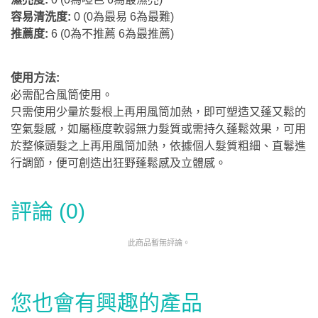
容易清洗度:
0 (0為最易 6為最難)
推薦度:
6
(0為不推薦 6為最推薦)
使用方法:
必需配合風筒使用。
只需使用少量於髮根上再用風筒加熱，即可塑造又蓬又鬆的
空氣髮感，如屬極度軟弱無力髮質或需持久蓬鬆效果，可用
於整條頭髮之上再用風筒加熱，依據個人髮質粗細、直鬈進
行調節，便可創造出狂野蓬鬆感及立體感。
評論 (0)
此商品暫無評論。
您也會有興趣的產品