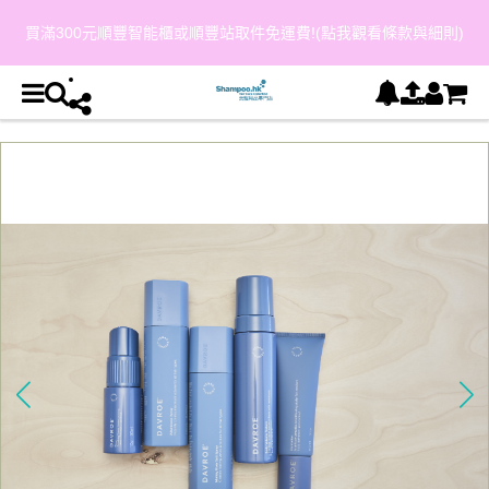
買滿300元順豐智能櫃或順豐站取件免運費!(點我觀看條款與細則)