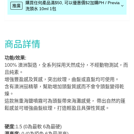
購買任何產品滿$50, 可以優惠價$2加購PH / Previa
推廣
洗頭水 10ml 1包
商品詳情
功能/效果:
100% 澳洲製造，全系列採用天然成分，不經動物測試，而
且純素。
增強豐盈感及質感，突出紋理，曲髮或直髮均可使用。
含有澳洲茄精華，幫助增加頭髮質感而不會令頭髮變得乾
燥。
這款無重海鹽噴霧可為頭髮帶來海灘感覺， 帶出自然的蓬
鬆感並可增強曲髮紋理，打造輕盈且具彈性質感。
硬度:
1.5 (0為最軟 6為最硬)
濕亮度:
0 (0為啞色 6為最濕亮)