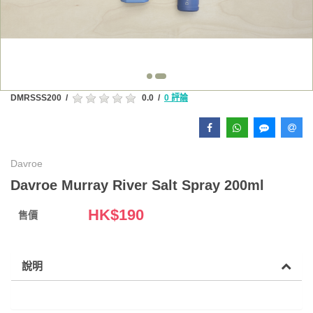
DMRSSS200
/
0.0
/
0 評論
Davroe
Davroe Murray River Salt Spray 200ml
HK$
190
售價
說明