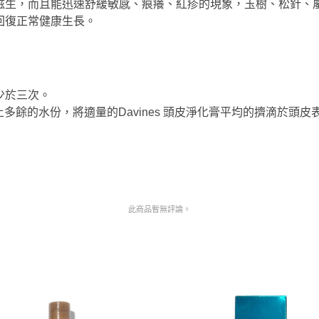
滋生
，而且能迅速舒緩敏感、痕癢、紅疹的現象，玉樹、松針、
回復正常健康生長。
少於三次。
髮上多餘的水份，將適量的Davines 頭皮淨化膏平均的擠滴於頭
此商品暫無評論。