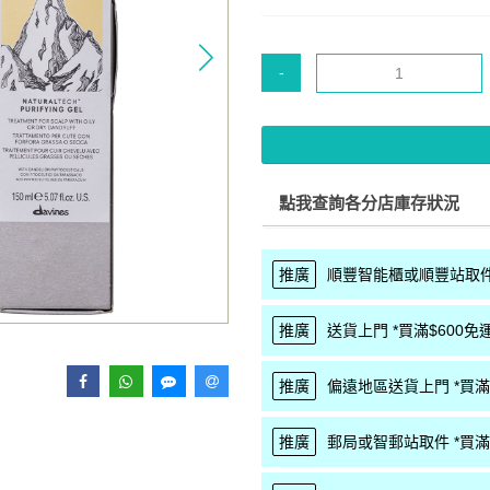
-
點我查詢各分店庫存狀況
推廣
順豐智能櫃或順豐站取件 
推廣
送貨上門 *買滿$600免運
推廣
偏遠地區送貨上門 *買滿$
推廣
郵局或智郵站取件 *買滿$