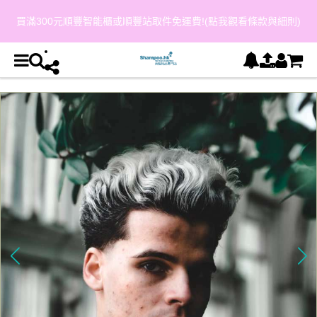
買滿300元順豐智能櫃或順豐站取件免運費!(點我觀看條款與細則)