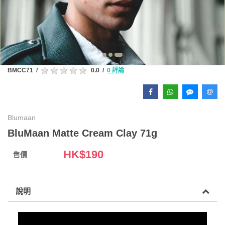
BMCC71
/
0.0
/
0 評論
Blumaan
BluMaan Matte Cream Clay 71g
HK$
190
售價
說明