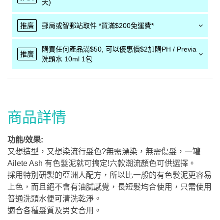
天)
推廣
郵局或智郵站取件 *買滿$200免運費*
購買任何產品滿$50, 可以優惠價$2加購PH / Previa
推廣
洗頭水 10ml 1包
商品詳情
功能/效果:
又想造型，又想染流行髮色?無需漂染，無需傷髮，一罐
Ailete Ash 有色髮泥就可搞定!六款潮流顏色可供選擇。
採用特別研製的亞洲人配方，所以比一般的有色髮泥更容易
上色，而且絕不會有油膩感覺，長短髮均合使用，只需使用
普通洗頭水便可清洗乾淨。
適合各種髮質及男女合用。