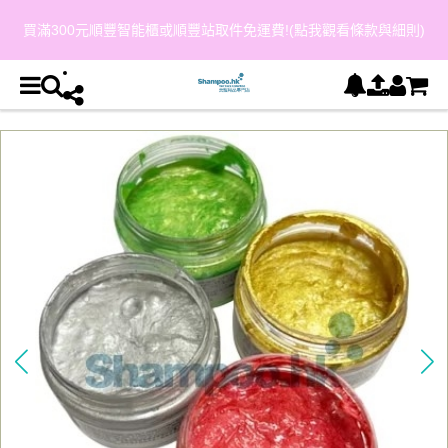
買滿300元順豐智能櫃或順豐站取件免運費!(點我觀看條款與細則)