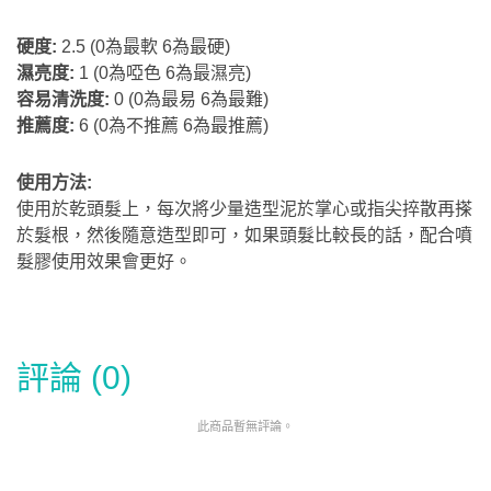
硬度:
2.5 (0為最軟 6為最硬)
濕亮度:
1 (0為啞色 6為最濕亮)
容易清洗度:
0 (0為最易 6為最難)
推薦度:
6
(0為不推薦 6為最推薦)
使用方法:
使用於乾頭髮上，每次將少量造型泥於掌心或指尖捽散再搽
於髮根，然後隨意造型即可，如果頭髮比較長的話，配合噴
髮膠使用效果會更好。
評論 (0)
此商品暫無評論。