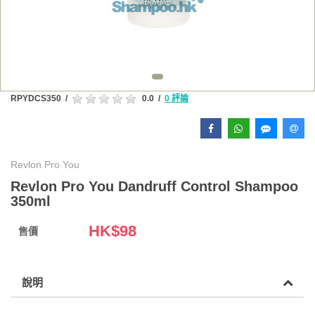
RPYDCS350
/
0.0
/
0 評論
Revlon Pro You
Revlon Pro You Dandruff Control Shampoo
350ml
HK$
98
售價
說明