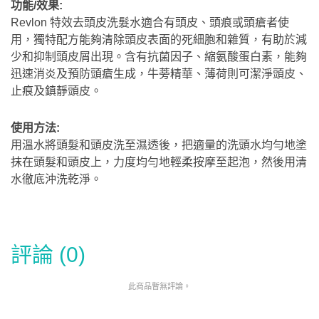
功能/效果:
Revlon 特效去頭皮洗髮水適合有頭皮、頭痕或頭瘡者使
用，獨特配方能夠清除頭皮表面的死細胞和雜質，有助於減
少和抑制頭皮屑出現。含有抗菌因子、縮氨酸蛋白素，能夠
迅速消炎及預防頭瘡生成，牛蒡精華、薄荷則可潔淨頭皮、
止痕及鎮靜頭皮。
使用方法:
用溫水將頭髮和頭皮洗至濕透後，把適量的洗頭水均勻地塗
抹在頭髮和頭皮上，力度均勻地輕柔按摩至起泡，然後用清
水徹底沖洗乾淨。
評論 (0)
此商品暫無評論。