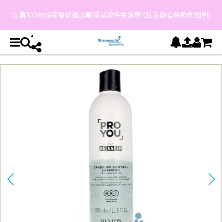
買滿300元順豐智能櫃或順豐站取件免運費!(點我觀看條款與細則)