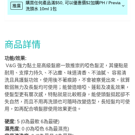
購買任何產品滿$50, 可以優惠價$2加購PH / Previa
推廣
洗頭水 10ml 1包
商品詳情
功能/效果:
V&G 強力黏土是
高級髮廊一致推崇
的啞色髮泥，其優點是
耐用、
支撑力持久、不沾塵
、味道清香、不油膩、
容易清
洗且具護髮
功效，使用後
不著痕跡
，不會被察覺出來，就算
軟弱無力及長髮均可使用；能營造暗啞、蓬鬆及凌亂效果，
使髮型更有層次感，特點就是比較輕身，能使頭髮挺起卻不
失自然，而且不用再洗頭也可隨時改變造型，長短髮均可使
用，如再配合噴髮膠使用效果更佳。
硬度:
5 (0為最軟 6為最硬)
濕亮度:
0 (0為啞色 6為最濕亮)