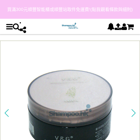
買滿300元順豐智能櫃或順豐站取件免運費!(點我觀看條款與細則)