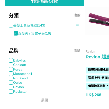
套用篩選
(
4/630
)
分類
清除
美髮工具及儀器
(143)
直髮夾 / 負離子夾
(16)
品牌
清除
Revlon
Revlon 
Babyliss
Coolean
Korea
Moroccanoil
No Brand
Quico
Revlon
Rockstar
HK$ 268
展開