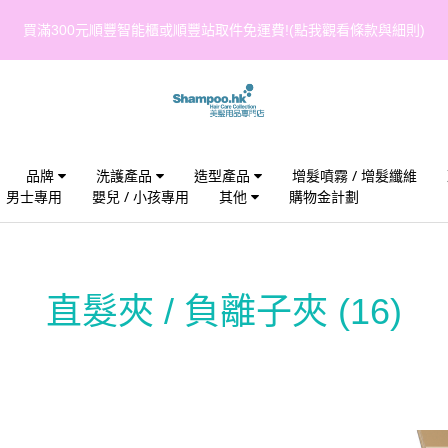
買滿300元順豐智能櫃或順豐站取件免運費!(點我觀看條款與細則)
品牌
洗護產品
造型產品
增髮噴霧 / 增髮纖維
男士專用
嬰兒 / 小孩專用
其他
購物金計劃
直髮夾 / 負離子夾
(16)