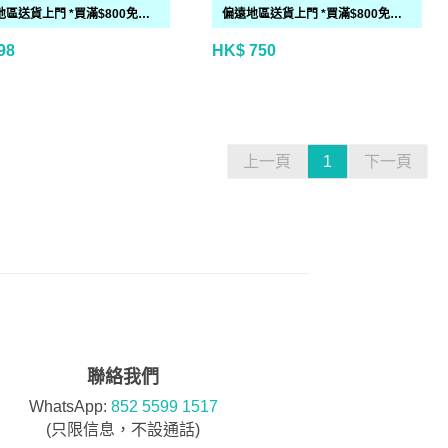
偏遠地區送貨上門 *買滿$800免運費*(需時 2-6個工作天)
偏遠地區送貨上門 *買滿$800免運費*(需時 2-6個工作天)
98
HK$ 750
上一頁
1
下一頁
聯絡我們
WhatsApp:
852 5599 1517
(只限信息，不設通話)